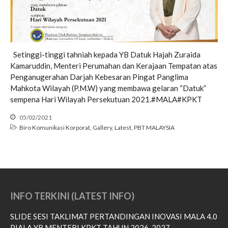
July 2022
June 2022
May 2022
Setinggi-tinggi tahniah kepada YB Datuk Hajah Zuraida
April 2022
Kamaruddin, Menteri Perumahan dan Kerajaan Tempatan atas
March 2022
Penganugerahan Darjah Kebesaran Pingat Panglima
January 2022
Mahkota Wilayah (P.M.W) yang membawa gelaran “Datuk”
sempena Hari Wilayah Persekutuan 2021.#MALA#KPKT
December 2021
November 2021
05/02/2021
Biro Komunikasi Korporat
,
Gallery
,
Latest
,
PBT MALAYSIA
October 2021
September 2021
August 2021
June 2021
May 2021
INFO TERKINI (LATEST INFO)
April 2021
SLIDE SESI TAKLIMAT PERTANDINGAN INOVASI MALA 4.0
March 2021
PIALA YB MENTERI KPKT TAHUN 2026-2027