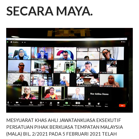
SECARA MAYA.
SLIDE SESI TAKLIMAT
PERTANDINGAN INOVASI
MALA 4.0 PIALA YB MENTERI
KPKT TAHUN 2026-2027
𝐓𝐀𝐊𝐖𝐈𝐌 𝐊𝐀𝐑𝐍𝐈𝐕𝐀𝐋 𝐒𝐔𝐊𝐀𝐍
𝐌𝐀𝐋𝐀 𝟐𝟎𝟐𝟔
SEKALUNG TAHNIAH
MESYUARAT KHAS AHLI JAWATANKUASA EKSEKUTIF
SEKALUNG TAHNIAH
PERSATUAN PIHAK BERKUASA TEMPATAN MALAYSIA
SEKALUNG TAHNIAH
(MALA) BIL. 2/2021 PADA 5 FEBRUARI 2021 TELAH