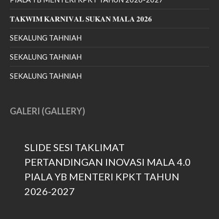
February 2021
𝐓𝐀𝐊𝐖𝐈𝐌 𝐊𝐀𝐑𝐍𝐈𝐕𝐀𝐋 𝐒𝐔𝐊𝐀𝐍 𝐌𝐀𝐋𝐀 𝟐𝟎𝟐𝟔
January 2021
November 2020
SEKALUNG TAHNIAH
July 2020
SEKALUNG TAHNIAH
June 2020
SEKALUNG TAHNIAH
April 2020
March 2020
February 2020
GALERI (GALLERY)
January 2020
December 2019
SLIDE SESI TAKLIMAT
November 2019
PERTANDINGAN INOVASI MALA 4.0
October 2019
PIALA YB MENTERI KPKT TAHUN
September 2019
2026-2027
August 2019
July 2019