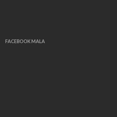
September 2017
August 2017
May 2017
April 2017
March 2017
FACEBOOK MALA
February 2017
January 2017
December 2016
November 2016
October 2016
September 2016
March 2016