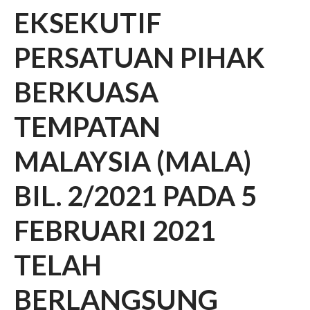
Pembayaran Yuran
EKSEKUTIF
Senarai PBT Yang Telah Bayar
Yuran Tahun 2020 (PDF)
PERSATUAN PIHAK
Aktiviti
Semua Aktiviti Terkini
BERKUASA
Biro Sukan & Rekreasi
Biro Komunikasi Korporat
TEMPATAN
Biro Kebajikan Dan Sosial
MALAYSIA (MALA)
Biro Transformasi Dan Inovasi
Biro Perhubungan Antarabangsa
BIL. 2/2021 PADA 5
Galeri
Hubungi
FEBRUARI 2021
TELAH
BERLANGSUNG
BM
|
ENG