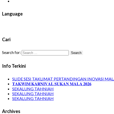
Language
Cari
Search for:
Info Terkini
SLIDE SESI TAKLIMAT PERTANDINGAN INOVASI MALA
𝐓𝐀𝐊𝐖𝐈𝐌 𝐊𝐀𝐑𝐍𝐈𝐕𝐀𝐋 𝐒𝐔𝐊𝐀𝐍 𝐌𝐀𝐋𝐀 𝟐𝟎𝟐𝟔
SEKALUNG TAHNIAH
SEKALUNG TAHNIAH
SEKALUNG TAHNIAH
Archives