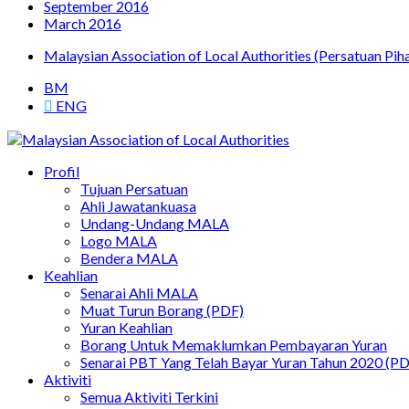
September 2016
March 2016
Malaysian Association of Local Authorities (Persatuan P
BM
ENG
Persatuan Pihak Berkuasa Tempatan Malaysia
Profil
Malaysian Association of Local Authorities
Tujuan Persatuan
Ahli Jawatankuasa
Undang-Undang MALA
Logo MALA
Bendera MALA
Keahlian
Senarai Ahli MALA
Muat Turun Borang (PDF)
Yuran Keahlian
Borang Untuk Memaklumkan Pembayaran Yuran
Senarai PBT Yang Telah Bayar Yuran Tahun 2020 (P
Aktiviti
Semua Aktiviti Terkini