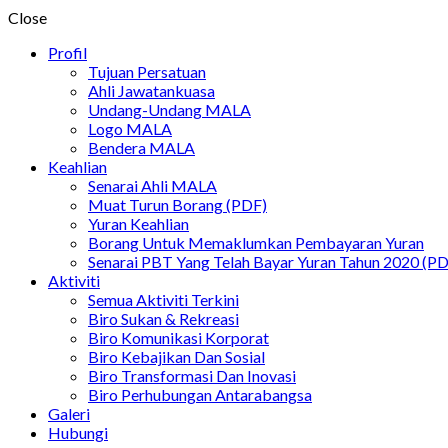
Close
Profil
Tujuan Persatuan
Ahli Jawatankuasa
Undang-Undang MALA
Logo MALA
Bendera MALA
Keahlian
Senarai Ahli MALA
Muat Turun Borang (PDF)
Yuran Keahlian
Borang Untuk Memaklumkan Pembayaran Yuran
Senarai PBT Yang Telah Bayar Yuran Tahun 2020 (P
Aktiviti
Semua Aktiviti Terkini
Biro Sukan & Rekreasi
Biro Komunikasi Korporat
Biro Kebajikan Dan Sosial
Biro Transformasi Dan Inovasi
Biro Perhubungan Antarabangsa
Galeri
Hubungi