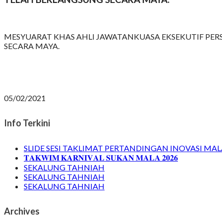
MESYUARAT KHAS AHLI JAWATANKUASA EKSEKUTIF PERSA
SECARA MAYA.
05/02/2021
Info Terkini
SLIDE SESI TAKLIMAT PERTANDINGAN INOVASI MALA
𝐓𝐀𝐊𝐖𝐈𝐌 𝐊𝐀𝐑𝐍𝐈𝐕𝐀𝐋 𝐒𝐔𝐊𝐀𝐍 𝐌𝐀𝐋𝐀 𝟐𝟎𝟐𝟔
SEKALUNG TAHNIAH
SEKALUNG TAHNIAH
SEKALUNG TAHNIAH
Archives