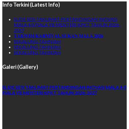
Info Terkini (Latest Info)
SLIDE SESI TAKLIMAT PERTANDINGAN INOVASI
MALA 4.0 PIALA YB MENTERI KPKT TAHUN 2026-
2027
𝐓𝐀𝐊𝐖𝐈𝐌 𝐊𝐀𝐑𝐍𝐈𝐕𝐀𝐋 𝐒𝐔𝐊𝐀𝐍 𝐌𝐀𝐋𝐀 𝟐𝟎𝟐𝟔
SEKALUNG TAHNIAH
SEKALUNG TAHNIAH
SEKALUNG TAHNIAH
Galeri (Gallery)
SLIDE SESI TAKLIMAT PERTANDINGAN INOVASI MALA 4.0
PIALA YB MENTERI KPKT TAHUN 2026-2027