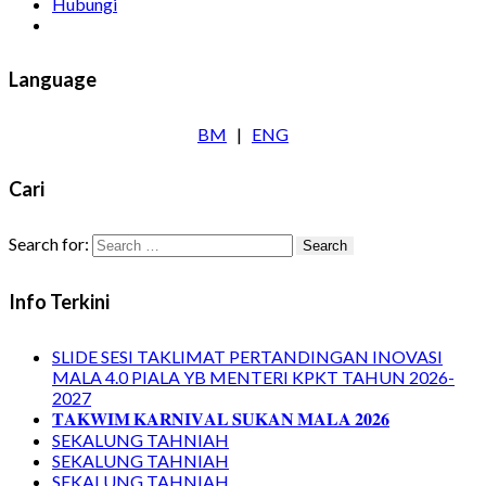
Hubungi
Language
BM
|
ENG
Cari
Search for:
Info Terkini
SLIDE SESI TAKLIMAT PERTANDINGAN INOVASI
MALA 4.0 PIALA YB MENTERI KPKT TAHUN 2026-
2027
𝐓𝐀𝐊𝐖𝐈𝐌 𝐊𝐀𝐑𝐍𝐈𝐕𝐀𝐋 𝐒𝐔𝐊𝐀𝐍 𝐌𝐀𝐋𝐀 𝟐𝟎𝟐𝟔
SEKALUNG TAHNIAH
SEKALUNG TAHNIAH
SEKALUNG TAHNIAH