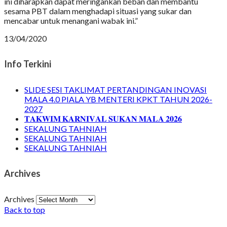
ini diharapkan dapat meringankan beban dan membantu
sesama PBT dalam menghadapi situasi yang sukar dan
mencabar untuk menangani wabak ini.”
13/04/2020
Info Terkini
SLIDE SESI TAKLIMAT PERTANDINGAN INOVASI
MALA 4.0 PIALA YB MENTERI KPKT TAHUN 2026-
2027
𝐓𝐀𝐊𝐖𝐈𝐌 𝐊𝐀𝐑𝐍𝐈𝐕𝐀𝐋 𝐒𝐔𝐊𝐀𝐍 𝐌𝐀𝐋𝐀 𝟐𝟎𝟐𝟔
SEKALUNG TAHNIAH
SEKALUNG TAHNIAH
SEKALUNG TAHNIAH
Archives
Archives
Back to top