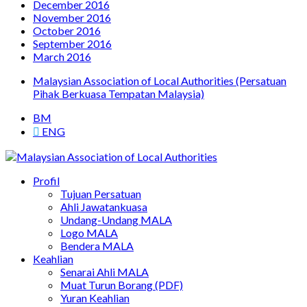
December 2016
November 2016
October 2016
September 2016
March 2016
Malaysian Association of Local Authorities (Persatuan
Pihak Berkuasa Tempatan Malaysia)
BM
ENG
Persatuan Pihak Berkuasa Tempatan Malaysia
Profil
Malaysian Association of Local Authorities
Tujuan Persatuan
Ahli Jawatankuasa
Undang-Undang MALA
Logo MALA
Bendera MALA
Keahlian
Senarai Ahli MALA
Muat Turun Borang (PDF)
Yuran Keahlian