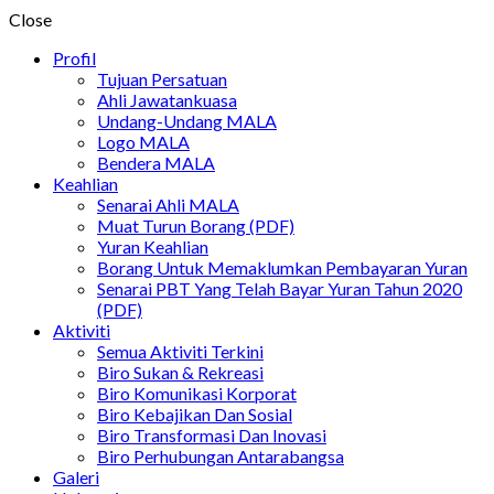
Close
Profil
Tujuan Persatuan
Ahli Jawatankuasa
Undang-Undang MALA
Logo MALA
Bendera MALA
Keahlian
Senarai Ahli MALA
Muat Turun Borang (PDF)
Yuran Keahlian
Borang Untuk Memaklumkan Pembayaran Yuran
Senarai PBT Yang Telah Bayar Yuran Tahun 2020
(PDF)
Aktiviti
Semua Aktiviti Terkini
Biro Sukan & Rekreasi
Biro Komunikasi Korporat
Biro Kebajikan Dan Sosial
Biro Transformasi Dan Inovasi
Biro Perhubungan Antarabangsa
Galeri