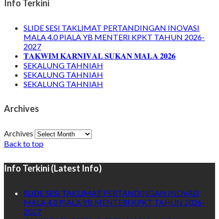
Info Terkini
SLIDE SESI TAKLIMAT PERTANDINGAN INOVASI
MALA 4.0 PIALA YB MENTERI KPKT TAHUN 2026-
2027
𝐓𝐀𝐊𝐖𝐈𝐌 𝐊𝐀𝐑𝐍𝐈𝐕𝐀𝐋 𝐒𝐔𝐊𝐀𝐍 𝐌𝐀𝐋𝐀 𝟐𝟎𝟐𝟔
SEKALUNG TAHNIAH
SEKALUNG TAHNIAH
SEKALUNG TAHNIAH
Archives
Archives
Back to top
Info Terkini (Latest Info)
SLIDE SESI TAKLIMAT PERTANDINGAN INOVASI
MALA 4.0 PIALA YB MENTERI KPKT TAHUN 2026-
2027