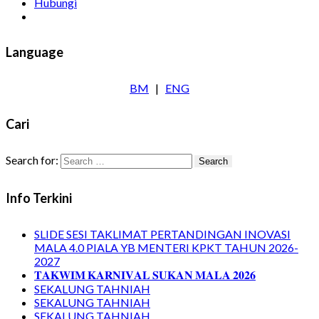
Hubungi
Language
BM
|
ENG
Cari
Search for:
Info Terkini
SLIDE SESI TAKLIMAT PERTANDINGAN INOVASI
MALA 4.0 PIALA YB MENTERI KPKT TAHUN 2026-
2027
𝐓𝐀𝐊𝐖𝐈𝐌 𝐊𝐀𝐑𝐍𝐈𝐕𝐀𝐋 𝐒𝐔𝐊𝐀𝐍 𝐌𝐀𝐋𝐀 𝟐𝟎𝟐𝟔
SEKALUNG TAHNIAH
SEKALUNG TAHNIAH
SEKALUNG TAHNIAH