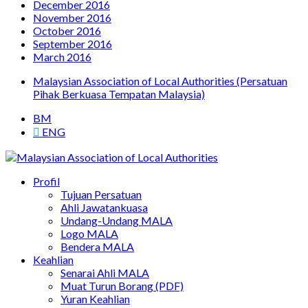
December 2016
November 2016
October 2016
September 2016
March 2016
Malaysian Association of Local Authorities (Persatuan
Pihak Berkuasa Tempatan Malaysia)
BM
ENG
Persatuan Pihak Berkuasa Tempatan Malaysia
Profil
Malaysian Association of Local Authorities
Tujuan Persatuan
Ahli Jawatankuasa
Undang-Undang MALA
Logo MALA
Bendera MALA
Keahlian
Senarai Ahli MALA
Muat Turun Borang (PDF)
Yuran Keahlian