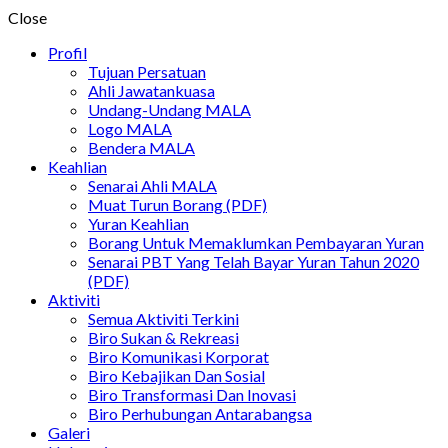
Close
Profil
Tujuan Persatuan
Ahli Jawatankuasa
Undang-Undang MALA
Logo MALA
Bendera MALA
Keahlian
Senarai Ahli MALA
Muat Turun Borang (PDF)
Yuran Keahlian
Borang Untuk Memaklumkan Pembayaran Yuran
Senarai PBT Yang Telah Bayar Yuran Tahun 2020
(PDF)
Aktiviti
Semua Aktiviti Terkini
Biro Sukan & Rekreasi
Biro Komunikasi Korporat
Biro Kebajikan Dan Sosial
Biro Transformasi Dan Inovasi
Biro Perhubungan Antarabangsa
Galeri