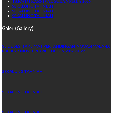
𝐓𝐀𝐊𝐖𝐈𝐌 𝐊𝐀𝐑𝐍𝐈𝐕𝐀𝐋 𝐒𝐔𝐊𝐀𝐍 𝐌𝐀𝐋𝐀 𝟐𝟎𝟐𝟔
SEKALUNG TAHNIAH
SEKALUNG TAHNIAH
SEKALUNG TAHNIAH
Galeri (Gallery)
SLIDE SESI TAKLIMAT PERTANDINGAN INOVASI MALA 4.0
PIALA YB MENTERI KPKT TAHUN 2026-2027
SEKALUNG TAHNIAH
SEKALUNG TAHNIAH
SEKALUNG TAHNIAH