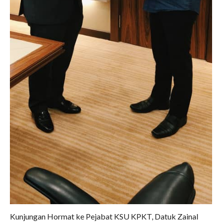
BM
|
ENG
SLIDE SESI TAKLIMAT
PERTANDINGAN INOVASI
MALA 4.0 PIALA YB MENTERI
KPKT TAHUN 2026-2027
𝐓𝐀𝐊𝐖𝐈𝐌 𝐊𝐀𝐑𝐍𝐈𝐕𝐀𝐋 𝐒𝐔𝐊𝐀𝐍
𝐌𝐀𝐋𝐀 𝟐𝟎𝟐𝟔
SEKALUNG TAHNIAH
SEKALUNG TAHNIAH
Kunjungan Hormat ke Pejabat KSU KPKT, Datuk Zainal