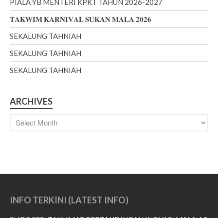
PIALA YB MENTERI KPKT TAHUN 2026-2027
April 2018
November 2017
𝐓𝐀𝐊𝐖𝐈𝐌 𝐊𝐀𝐑𝐍𝐈𝐕𝐀𝐋 𝐒𝐔𝐊𝐀𝐍 𝐌𝐀𝐋𝐀 𝟐𝟎𝟐𝟔
September 2017
SEKALUNG TAHNIAH
August 2017
SEKALUNG TAHNIAH
May 2017
SEKALUNG TAHNIAH
April 2017
March 2017
ARCHIVES
February 2017
January 2017
December 2016
November 2016
October 2016
September 2016
March 2016
INFO TERKINI (LATEST INFO)