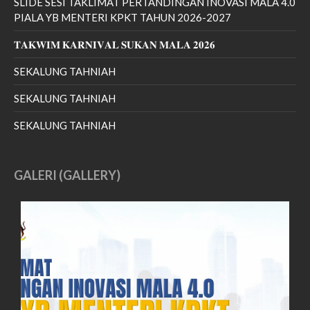
SLIDE SESI TAKLIMAT PERTANDINGAN INOVASI MALA 4.0
PIALA YB MENTERI KPKT TAHUN 2026-2027
𝐓𝐀𝐊𝐖𝐈𝐌 𝐊𝐀𝐑𝐍𝐈𝐕𝐀𝐋 𝐒𝐔𝐊𝐀𝐍 𝐌𝐀𝐋𝐀 𝟐𝟎𝟐𝟔
SEKALUNG TAHNIAH
SEKALUNG TAHNIAH
SEKALUNG TAHNIAH
GALERI (GALLERY)