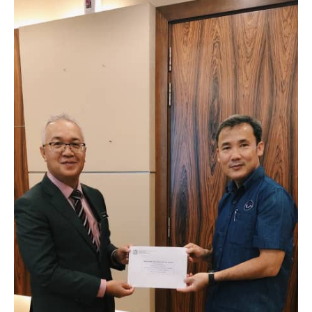
Borang Untuk Memaklumkan
Pembayaran Yuran
Senarai PBT Yang Telah Bayar
Yuran Tahun 2020 (PDF)
Aktiviti
Semua Aktiviti Terkini
Biro Sukan & Rekreasi
Biro Komunikasi Korporat
Biro Kebajikan Dan Sosial
Biro Transformasi Dan Inovasi
Biro Perhubungan Antarabangsa
Galeri
Hubungi