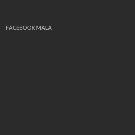
May 2019
April 2019
March 2019
FACEBOOK MALA
February 2019
January 2019
December 2018
November 2018
October 2018
September 2018
August 2018
July 2018
June 2018
May 2018
April 2018
November 2017