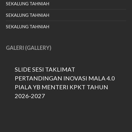
July 2022
SEKALUNG TAHNIAH
June 2022
SEKALUNG TAHNIAH
May 2022
SEKALUNG TAHNIAH
April 2022
March 2022
January 2022
GALERI (GALLERY)
December 2021
November 2021
SLIDE SESI TAKLIMAT
October 2021
PERTANDINGAN INOVASI MALA 4.0
September 2021
PIALA YB MENTERI KPKT TAHUN
August 2021
2026-2027
June 2021
May 2021
April 2021
March 2021
February 2021