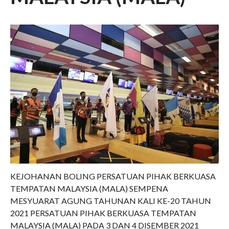
Senarai PBT Yang Telah Bayar
Yuran Tahun 2020 (PDF)
Aktiviti
Semua Aktiviti Terkini
Biro Sukan & Rekreasi
Biro Komunikasi Korporat
Biro Kebajikan Dan Sosial
Biro Transformasi Dan Inovasi
Biro Perhubungan Antarabangsa
Galeri
Hubungi
KEJOHANAN BOLING PERSATUAN PIHAK BERKUASA
TEMPATAN MALAYSIA (MALA) SEMPENA
MESYUARAT AGUNG TAHUNAN KALI KE-20 TAHUN
2021 PERSATUAN PIHAK BERKUASA TEMPATAN
BM
|
ENG
MALAYSIA (MALA) PADA 3 DAN 4 DISEMBER 2021