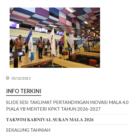
SLIDE SESI TAKLIMAT
PERTANDINGAN INOVASI
MALA 4.0 PIALA YB MENTERI
05/12/2021
KPKT TAHUN 2026-2027
INFO TERKINI
𝐓𝐀𝐊𝐖𝐈𝐌 𝐊𝐀𝐑𝐍𝐈𝐕𝐀𝐋 𝐒𝐔𝐊𝐀𝐍
𝐌𝐀𝐋𝐀 𝟐𝟎𝟐𝟔
SLIDE SESI TAKLIMAT PERTANDINGAN INOVASI MALA 4.0
SEKALUNG TAHNIAH
PIALA YB MENTERI KPKT TAHUN 2026-2027
SEKALUNG TAHNIAH
𝐓𝐀𝐊𝐖𝐈𝐌 𝐊𝐀𝐑𝐍𝐈𝐕𝐀𝐋 𝐒𝐔𝐊𝐀𝐍 𝐌𝐀𝐋𝐀 𝟐𝟎𝟐𝟔
SEKALUNG TAHNIAH
SEKALUNG TAHNIAH