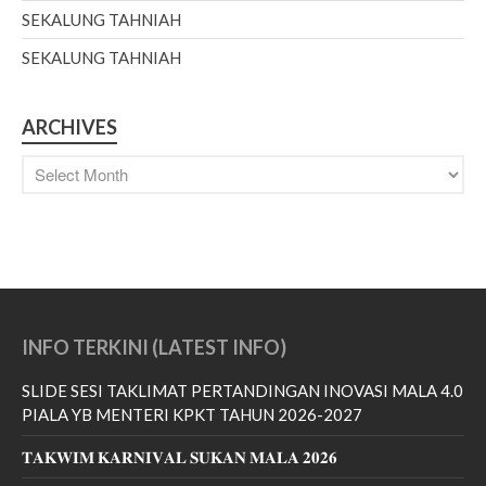
SEKALUNG TAHNIAH
SEKALUNG TAHNIAH
June 2026
February 2026
ARCHIVES
December 2025
November 2025
October 2025
September 2025
August 2025
July 2025
February 2023
INFO TERKINI (LATEST INFO)
December 2022
SLIDE SESI TAKLIMAT PERTANDINGAN INOVASI MALA 4.0
October 2022
PIALA YB MENTERI KPKT TAHUN 2026-2027
September 2022
August 2022
𝐓𝐀𝐊𝐖𝐈𝐌 𝐊𝐀𝐑𝐍𝐈𝐕𝐀𝐋 𝐒𝐔𝐊𝐀𝐍 𝐌𝐀𝐋𝐀 𝟐𝟎𝟐𝟔