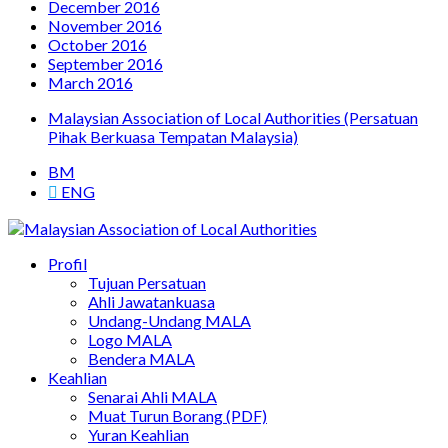
December 2016
November 2016
October 2016
September 2016
March 2016
Malaysian Association of Local Authorities (Persatuan
Pihak Berkuasa Tempatan Malaysia)
BM
ENG
Persatuan Pihak Berkuasa Tempatan Malaysia
Profil
Malaysian Association of Local Authorities
Tujuan Persatuan
Ahli Jawatankuasa
Undang-Undang MALA
Logo MALA
Bendera MALA
Keahlian
Senarai Ahli MALA
Muat Turun Borang (PDF)
Yuran Keahlian