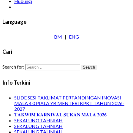
Hubungi
Language
BM
|
ENG
Cari
Search for:
Info Terkini
SLIDE SESI TAKLIMAT PERTANDINGAN INOVASI
MALA 4.0 PIALA YB MENTERI KPKT TAHUN 2026-
2027
𝐓𝐀𝐊𝐖𝐈𝐌 𝐊𝐀𝐑𝐍𝐈𝐕𝐀𝐋 𝐒𝐔𝐊𝐀𝐍 𝐌𝐀𝐋𝐀 𝟐𝟎𝟐𝟔
SEKALUNG TAHNIAH
SEKALUNG TAHNIAH
SEKALUNG TAHNIAH