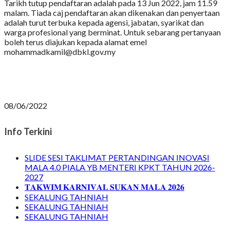
Tarikh tutup pendaftaran adalah pada 13 Jun 2022, jam 11.59
malam. Tiada caj pendaftaran akan dikenakan dan penyertaan
adalah turut terbuka kepada agensi, jabatan, syarikat dan
warga profesional yang berminat. Untuk sebarang pertanyaan
boleh terus diajukan kepada alamat emel
mohammadkamil@dbkl.gov.my
08/06/2022
Info Terkini
SLIDE SESI TAKLIMAT PERTANDINGAN INOVASI
MALA 4.0 PIALA YB MENTERI KPKT TAHUN 2026-
2027
𝐓𝐀𝐊𝐖𝐈𝐌 𝐊𝐀𝐑𝐍𝐈𝐕𝐀𝐋 𝐒𝐔𝐊𝐀𝐍 𝐌𝐀𝐋𝐀 𝟐𝟎𝟐𝟔
SEKALUNG TAHNIAH
SEKALUNG TAHNIAH
SEKALUNG TAHNIAH