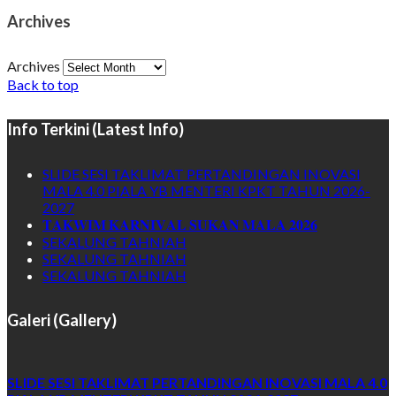
Archives
Archives
Back to top
Info Terkini (Latest Info)
SLIDE SESI TAKLIMAT PERTANDINGAN INOVASI
MALA 4.0 PIALA YB MENTERI KPKT TAHUN 2026-
2027
𝐓𝐀𝐊𝐖𝐈𝐌 𝐊𝐀𝐑𝐍𝐈𝐕𝐀𝐋 𝐒𝐔𝐊𝐀𝐍 𝐌𝐀𝐋𝐀 𝟐𝟎𝟐𝟔
SEKALUNG TAHNIAH
SEKALUNG TAHNIAH
SEKALUNG TAHNIAH
Galeri (Gallery)
SLIDE SESI TAKLIMAT PERTANDINGAN INOVASI MALA 4.0