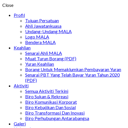
Close
Profil
Tujuan Persatuan
Ahli Jawatankuasa
Undang-Undang MALA
Logo MALA
Bendera MALA
Keahlian
Senarai Ahli MALA
Muat Turun Borang (PDF)
Yuran Keahlian
Borang Untuk Memaklumkan Pembayaran Yuran
Senarai PBT Yang Telah Bayar Yuran Tahun 2020
(PDF)
Aktiviti
Semua Aktiviti Terkini
Biro Sukan & Rekreasi
Biro Komunikasi Korporat
Biro Kebajikan Dan Sosial
Biro Transformasi Dan Inovasi
Biro Perhubungan Antarabangsa
Galeri