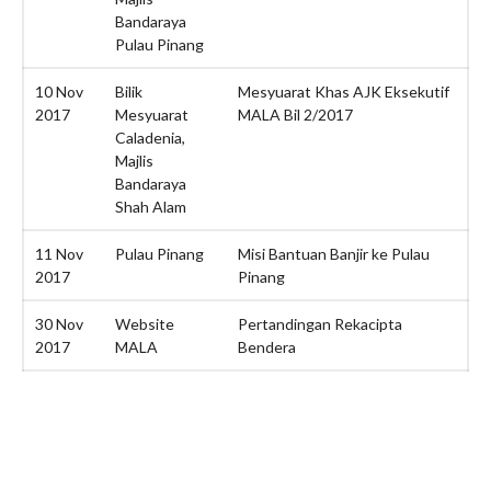
July 2019
Bandaraya
June 2019
Pulau Pinang
May 2019
10 Nov
Bilik
Mesyuarat Khas AJK Eksekutif
April 2019
2017
Mesyuarat
MALA Bil 2/2017
March 2019
Caladenia,
Majlis
February 2019
Bandaraya
January 2019
Shah Alam
December 2018
11 Nov
Pulau Pinang
Misi Bantuan Banjir ke Pulau
November 2018
2017
Pinang
October 2018
30 Nov
Website
Pertandingan Rekacipta
September 2018
2017
MALA
Bendera
August 2018
July 2018
June 2018
May 2018
April 2018