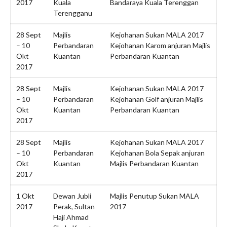
2017
Kuala
Bandaraya Kuala Terenggan
August 2022
Terengganu
July 2022
28 Sept
Majlis
Kejohanan Sukan MALA 2017
June 2022
– 10
Perbandaran
Kejohanan Karom anjuran Majlis
May 2022
Okt
Kuantan
Perbandaran Kuantan
2017
April 2022
March 2022
28 Sept
Majlis
Kejohanan Sukan MALA 2017
January 2022
– 10
Perbandaran
Kejohanan Golf anjuran Majlis
Okt
Kuantan
Perbandaran Kuantan
December 2021
2017
November 2021
October 2021
28 Sept
Majlis
Kejohanan Sukan MALA 2017
– 10
Perbandaran
Kejohanan Bola Sepak anjuran
September 2021
Okt
Kuantan
Majlis Perbandaran Kuantan
August 2021
2017
June 2021
1 Okt
Dewan Jubli
Majlis Penutup Sukan MALA
May 2021
2017
Perak, Sultan
2017
April 2021
Haji Ahmad