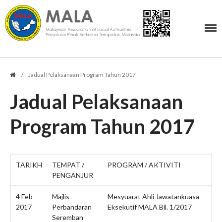
PERSATUAN PIHAK BERKUASA TEMPATAN MALAYSIA
Malaysian Association of Local Authorities
/
Jadual Pelaksanaan Program Tahun 2017
Profil
Jadual Pelaksanaan
Tujuan Persatuan
Ahli Jawatankuasa
Program Tahun 2017
Undang-Undang MALA
Logo MALA
Bendera MALA
TARIKH
TEMPAT /
PROGRAM / AKTIVITI
Keahlian
PENGANJUR
Senarai Ahli MALA
4 Feb
Majlis
Mesyuarat Ahli Jawatankuasa
Muat Turun Borang (PDF)
2017
Perbandaran
Eksekutif MALA Bil. 1/2017
Yuran Keahlian
Seremban