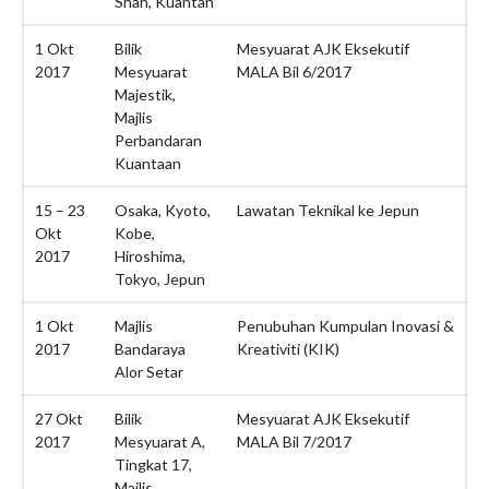
Shah, Kuantan
March 2021
February 2021
1 Okt
Bilik
Mesyuarat AJK Eksekutif
2017
Mesyuarat
MALA Bil 6/2017
January 2021
Majestik,
November 2020
Majlis
July 2020
Perbandaran
Kuantaan
June 2020
April 2020
15 – 23
Osaka, Kyoto,
Lawatan Teknikal ke Jepun
Okt
Kobe,
March 2020
2017
Hiroshima,
February 2020
Tokyo, Jepun
January 2020
1 Okt
Majlis
Penubuhan Kumpulan Inovasi &
December 2019
2017
Bandaraya
Kreativiti (KIK)
November 2019
Alor Setar
October 2019
27 Okt
Bilik
Mesyuarat AJK Eksekutif
September 2019
2017
Mesyuarat A,
MALA Bil 7/2017
August 2019
Tingkat 17,
Majlis