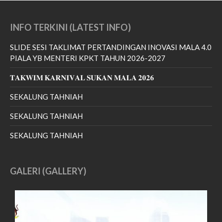
November 2017
INFO TERKINI (LATEST INFO)
September 2017
August 2017
SLIDE SESI TAKLIMAT PERTANDINGAN INOVASI MALA 4.0
May 2017
PIALA YB MENTERI KPKT TAHUN 2026-2027
April 2017
𝐓𝐀𝐊𝐖𝐈𝐌 𝐊𝐀𝐑𝐍𝐈𝐕𝐀𝐋 𝐒𝐔𝐊𝐀𝐍 𝐌𝐀𝐋𝐀 𝟐𝟎𝟐𝟔
March 2017
SEKALUNG TAHNIAH
February 2017
January 2017
SEKALUNG TAHNIAH
December 2016
SEKALUNG TAHNIAH
November 2016
October 2016
GALERI (GALLERY)
September 2016
March 2016