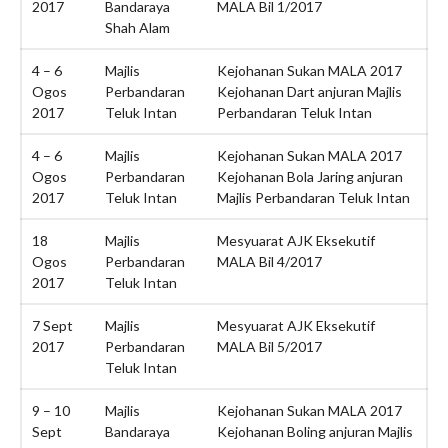
2017
Bandaraya
MALA Bil 1/2017
SEKALUNG TAHNIAH
Shah Alam
4 – 6
Majlis
Kejohanan Sukan MALA 2017
Ogos
Perbandaran
Kejohanan Dart anjuran Majlis
June 2026
2017
Teluk Intan
Perbandaran Teluk Intan
February 2026
4 – 6
Majlis
Kejohanan Sukan MALA 2017
December 2025
Ogos
Perbandaran
Kejohanan Bola Jaring anjuran
2017
Teluk Intan
Majlis Perbandaran Teluk Intan
November 2025
October 2025
18
Majlis
Mesyuarat AJK Eksekutif
September 2025
Ogos
Perbandaran
MALA Bil 4/2017
2017
Teluk Intan
August 2025
July 2025
7 Sept
Majlis
Mesyuarat AJK Eksekutif
February 2023
2017
Perbandaran
MALA Bil 5/2017
Teluk Intan
December 2022
October 2022
9 – 10
Majlis
Kejohanan Sukan MALA 2017
Sept
Bandaraya
Kejohanan Boling anjuran Majlis
September 2022