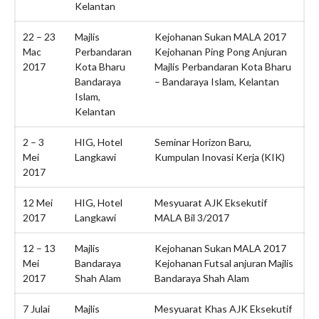
Kelantan
BM
|
ENG
22 – 23
Majlis
Kejohanan Sukan MALA 2017
Mac
Perbandaran
Kejohanan Ping Pong Anjuran
2017
Kota Bharu
Majlis Perbandaran Kota Bharu
Bandaraya
– Bandaraya Islam, Kelantan
Islam,
Kelantan
2 – 3
HIG, Hotel
Seminar Horizon Baru,
Mei
Langkawi
Kumpulan Inovasi Kerja (KIK)
2017
SLIDE SESI TAKLIMAT
PERTANDINGAN INOVASI
12 Mei
HIG, Hotel
Mesyuarat AJK Eksekutif
MALA 4.0 PIALA YB MENTERI
2017
Langkawi
MALA Bil 3/2017
KPKT TAHUN 2026-2027
𝐓𝐀𝐊𝐖𝐈𝐌 𝐊𝐀𝐑𝐍𝐈𝐕𝐀𝐋 𝐒𝐔𝐊𝐀𝐍
12 – 13
Majlis
Kejohanan Sukan MALA 2017
𝐌𝐀𝐋𝐀 𝟐𝟎𝟐𝟔
Mei
Bandaraya
Kejohanan Futsal anjuran Majlis
2017
Shah Alam
Bandaraya Shah Alam
SEKALUNG TAHNIAH
SEKALUNG TAHNIAH
7 Julai
Majlis
Mesyuarat Khas AJK Eksekutif