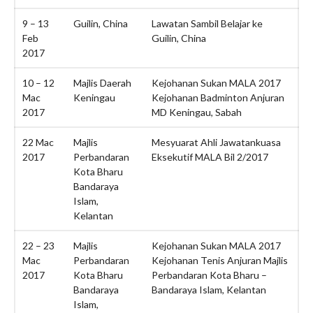
Borang Untuk Memaklumkan
Pembayaran Yuran
9 – 13
Guilin, China
Lawatan Sambil Belajar ke
Feb
Guilin, China
Senarai PBT Yang Telah Bayar
Yuran Tahun 2020 (PDF)
2017
Aktiviti
10 – 12
Majlis Daerah
Kejohanan Sukan MALA 2017
Semua Aktiviti Terkini
Mac
Keningau
Kejohanan Badminton Anjuran
2017
MD Keningau, Sabah
Biro Sukan & Rekreasi
Biro Komunikasi Korporat
22 Mac
Majlis
Mesyuarat Ahli Jawatankuasa
Biro Kebajikan Dan Sosial
2017
Perbandaran
Eksekutif MALA Bil 2/2017
Kota Bharu
Biro Transformasi Dan Inovasi
Bandaraya
Biro Perhubungan Antarabangsa
Islam,
Galeri
Kelantan
Hubungi
22 – 23
Majlis
Kejohanan Sukan MALA 2017
Mac
Perbandaran
Kejohanan Tenis Anjuran Majlis
2017
Kota Bharu
Perbandaran Kota Bharu –
Bandaraya
Bandaraya Islam, Kelantan
Islam,