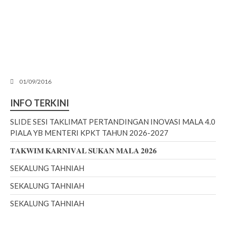
Yuran Tahun 2020 (PDF)
Aktiviti
Semua Aktiviti Terkini
Biro Sukan & Rekreasi
Biro Komunikasi Korporat
Biro Kebajikan Dan Sosial
01/09/2016
Biro Transformasi Dan Inovasi
INFO TERKINI
Biro Perhubungan Antarabangsa
SLIDE SESI TAKLIMAT PERTANDINGAN INOVASI MALA 4.0
Galeri
PIALA YB MENTERI KPKT TAHUN 2026-2027
Hubungi
𝐓𝐀𝐊𝐖𝐈𝐌 𝐊𝐀𝐑𝐍𝐈𝐕𝐀𝐋 𝐒𝐔𝐊𝐀𝐍 𝐌𝐀𝐋𝐀 𝟐𝟎𝟐𝟔
SEKALUNG TAHNIAH
SEKALUNG TAHNIAH
BM
|
ENG
SEKALUNG TAHNIAH