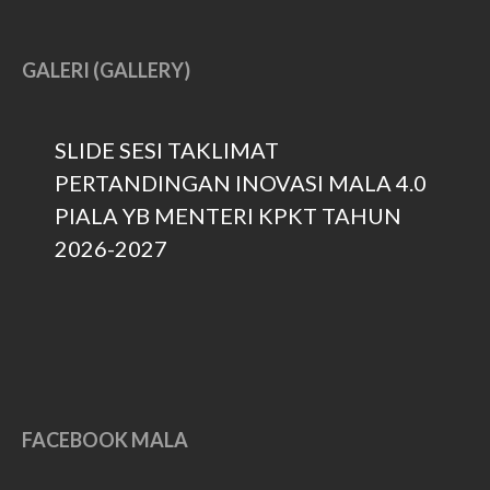
June 2026
GALERI (GALLERY)
February 2026
December 2025
November 2025
SLIDE SESI TAKLIMAT
October 2025
PERTANDINGAN INOVASI MALA 4.0
September 2025
PIALA YB MENTERI KPKT TAHUN
August 2025
2026-2027
July 2025
February 2023
December 2022
October 2022
September 2022
August 2022
FACEBOOK MALA
July 2022