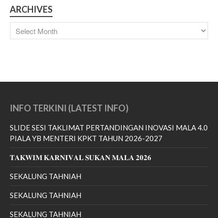
ARCHIVES
SLIDE SESI TAKLIMAT
PERTANDINGAN INOVASI
INFO TERKINI (LATEST INFO)
MALA 4.0 PIALA YB MENTERI
KPKT TAHUN 2026-2027
SLIDE SESI TAKLIMAT PERTANDINGAN INOVASI MALA 4.0
𝐓𝐀𝐊𝐖𝐈𝐌 𝐊𝐀𝐑𝐍𝐈𝐕𝐀𝐋 𝐒𝐔𝐊𝐀𝐍
PIALA YB MENTERI KPKT TAHUN 2026-2027
𝐌𝐀𝐋𝐀 𝟐𝟎𝟐𝟔
𝐓𝐀𝐊𝐖𝐈𝐌 𝐊𝐀𝐑𝐍𝐈𝐕𝐀𝐋 𝐒𝐔𝐊𝐀𝐍 𝐌𝐀𝐋𝐀 𝟐𝟎𝟐𝟔
SEKALUNG TAHNIAH
SEKALUNG TAHNIAH
SEKALUNG TAHNIAH
SEKALUNG TAHNIAH
SEKALUNG TAHNIAH
SEKALUNG TAHNIAH