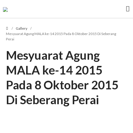
PERSATUAN PIHAK BERKUASA TEMPATAN MALAYSIA
Malaysian Association of Local Authorities
/
Gallery
/
Profil
Mesyuarat Agung MALA ke-14 2015 Pada 8 Oktober 2015 Di Seberang
Perai
Tujuan Persatuan
Ahli Jawatankuasa
Mesyuarat Agung
Undang-Undang MALA
MALA ke-14 2015
Logo MALA
Bendera MALA
Pada 8 Oktober 2015
Keahlian
Senarai Ahli MALA
Di Seberang Perai
Muat Turun Borang (PDF)
Yuran Keahlian
Borang Untuk Memaklumkan
Pembayaran Yuran
Senarai PBT Yang Telah Bayar