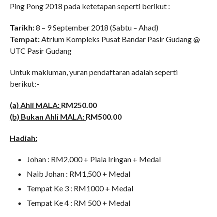
Ping Pong 2018 pada ketetapan seperti berikut :
Tarikh:
8 – 9 September 2018 (Sabtu – Ahad)
Tempat:
Atrium Kompleks Pusat Bandar Pasir Gudang @
UTC Pasir Gudang
Untuk makluman, yuran pendaftaran adalah seperti
berikut:-
(a) Ahli MALA:
RM250.00
SLIDE SESI TAKLIMAT
(b) Bukan Ahli MALA:
RM500.00
PERTANDINGAN INOVASI
MALA 4.0 PIALA YB MENTERI
Hadiah:
KPKT TAHUN 2026-2027
𝐓𝐀𝐊𝐖𝐈𝐌 𝐊𝐀𝐑𝐍𝐈𝐕𝐀𝐋 𝐒𝐔𝐊𝐀𝐍
Johan : RM2,000 + Piala Iringan + Medal
𝐌𝐀𝐋𝐀 𝟐𝟎𝟐𝟔
Naib Johan : RM1,500 + Medal
SEKALUNG TAHNIAH
Tempat Ke 3 : RM1000 + Medal
SEKALUNG TAHNIAH
Tempat Ke 4 : RM 500 + Medal
SEKALUNG TAHNIAH