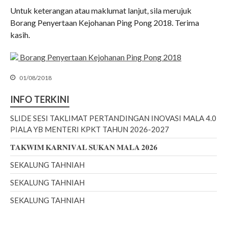
Untuk keterangan atau maklumat lanjut, sila merujuk
Borang Penyertaan Kejohanan Ping Pong 2018. Terima
kasih.
June 2026
February 2026
Borang Penyertaan Kejohanan Ping Pong 2018
December 2025
01/08/2018
November 2025
INFO TERKINI
October 2025
September 2025
SLIDE SESI TAKLIMAT PERTANDINGAN INOVASI MALA 4.0
PIALA YB MENTERI KPKT TAHUN 2026-2027
August 2025
July 2025
𝐓𝐀𝐊𝐖𝐈𝐌 𝐊𝐀𝐑𝐍𝐈𝐕𝐀𝐋 𝐒𝐔𝐊𝐀𝐍 𝐌𝐀𝐋𝐀 𝟐𝟎𝟐𝟔
February 2023
SEKALUNG TAHNIAH
December 2022
SEKALUNG TAHNIAH
October 2022
SEKALUNG TAHNIAH
September 2022
August 2022