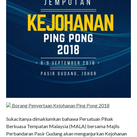
Senarai PBT Yang Telah Bayar
Yuran Tahun 2020 (PDF)
Aktiviti
Semua Aktiviti Terkini
Biro Sukan & Rekreasi
Biro Komunikasi Korporat
Biro Kebajikan Dan Sosial
Biro Transformasi Dan Inovasi
Biro Perhubungan Antarabangsa
Galeri
Hubungi
Borang Penyertaan Kejohanan Ping Pong 2018
Sukacitanya dimaklumkan bahawa Persatuan Pihak
Berkuasa Tempatan Malaysia (MALA) bersama Majlis
BM
|
ENG
Perbandaran Pasir Gudang akan menganjurkan Kejohanan