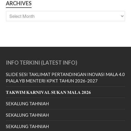
ARCHIVES
July 2022
June 2022
May 2022
April 2022
March 2022
January 2022
December 2021
INFO TERKINI (LATEST INFO)
November 2021
October 2021
SLIDE SESI TAKLIMAT PERTANDINGAN INOVASI MALA 4.0
PIALA YB MENTERI KPKT TAHUN 2026-2027
September 2021
August 2021
𝐓𝐀𝐊𝐖𝐈𝐌 𝐊𝐀𝐑𝐍𝐈𝐕𝐀𝐋 𝐒𝐔𝐊𝐀𝐍 𝐌𝐀𝐋𝐀 𝟐𝟎𝟐𝟔
June 2021
SEKALUNG TAHNIAH
May 2021
SEKALUNG TAHNIAH
April 2021
March 2021
SEKALUNG TAHNIAH