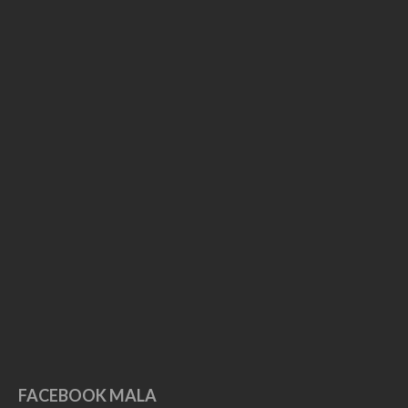
June 2019
May 2019
April 2019
March 2019
February 2019
January 2019
December 2018
November 2018
October 2018
September 2018
August 2018
July 2018
June 2018
May 2018
April 2018
FACEBOOK MALA
November 2017