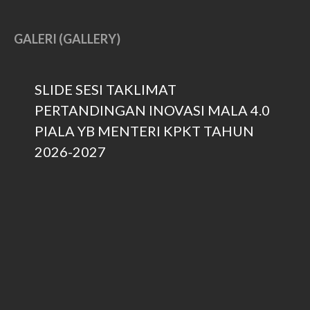
February 2021
January 2021
GALERI (GALLERY)
November 2020
July 2020
SLIDE SESI TAKLIMAT
June 2020
April 2020
PERTANDINGAN INOVASI MALA 4.0
March 2020
PIALA YB MENTERI KPKT TAHUN
February 2020
2026-2027
January 2020
December 2019
November 2019
October 2019
September 2019
August 2019
July 2019