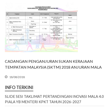
SLIDE SESI TAKLIMAT
PERTANDINGAN INOVASI
CADANGAN PENGANJURAN SUKAN KERAJAAN
MALA 4.0 PIALA YB MENTERI
TEMPATAN MALAYSIA (SKTM) 2018 ANJURAN MALA
KPKT TAHUN 2026-2027
𝐓𝐀𝐊𝐖𝐈𝐌 𝐊𝐀𝐑𝐍𝐈𝐕𝐀𝐋 𝐒𝐔𝐊𝐀𝐍
18/08/2018
𝐌𝐀𝐋𝐀 𝟐𝟎𝟐𝟔
INFO TERKINI
SEKALUNG TAHNIAH
SEKALUNG TAHNIAH
SLIDE SESI TAKLIMAT PERTANDINGAN INOVASI MALA 4.0
PIALA YB MENTERI KPKT TAHUN 2026-2027
SEKALUNG TAHNIAH