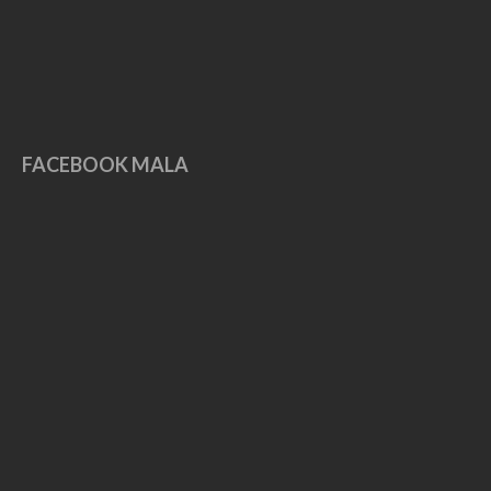
May 2019
April 2019
March 2019
February 2019
January 2019
FACEBOOK MALA
December 2018
November 2018
October 2018
September 2018
August 2018
July 2018
June 2018
May 2018
April 2018
November 2017