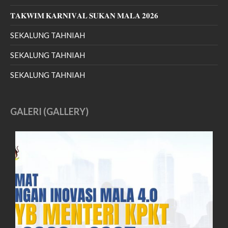
July 2022
𝐓𝐀𝐊𝐖𝐈𝐌 𝐊𝐀𝐑𝐍𝐈𝐕𝐀𝐋 𝐒𝐔𝐊𝐀𝐍 𝐌𝐀𝐋𝐀 𝟐𝟎𝟐𝟔
June 2022
May 2022
SEKALUNG TAHNIAH
April 2022
SEKALUNG TAHNIAH
March 2022
SEKALUNG TAHNIAH
January 2022
December 2021
November 2021
GALERI (GALLERY)
October 2021
September 2021
August 2021
June 2021
May 2021
April 2021
March 2021