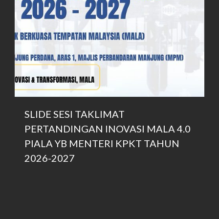
February 2021
January 2021
November 2020
July 2020
June 2020
April 2020
March 2020
February 2020
SLIDE SESI TAKLIMAT
January 2020
PERTANDINGAN INOVASI MALA 4.0
December 2019
PIALA YB MENTERI KPKT TAHUN
November 2019
2026-2027
October 2019
September 2019
August 2019
July 2019
June 2019