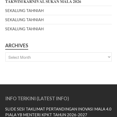
𝐓𝐀𝐊𝐖𝐈𝐌 𝐊𝐀𝐑𝐍𝐈𝐕𝐀𝐋 𝐒𝐔𝐊𝐀𝐍 𝐌𝐀𝐋𝐀 𝟐𝟎𝟐𝟔
SEKALUNG TAHNIAH
June 2026
SEKALUNG TAHNIAH
February 2026
SEKALUNG TAHNIAH
December 2025
November 2025
ARCHIVES
October 2025
September 2025
August 2025
July 2025
February 2023
December 2022
October 2022
INFO TERKINI (LATEST INFO)
September 2022
SLIDE SESI TAKLIMAT PERTANDINGAN INOVASI MALA 4.0
August 2022
PIALA YB MENTERI KPKT TAHUN 2026-2027