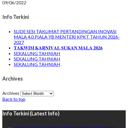
09/06/2022
Info Terkini
SLIDE SESI TAKLIMAT PERTANDINGAN INOVASI
MALA 4.0 PIALA YB MENTERI KPKT TAHUN 2026-
2027
𝐓𝐀𝐊𝐖𝐈𝐌 𝐊𝐀𝐑𝐍𝐈𝐕𝐀𝐋 𝐒𝐔𝐊𝐀𝐍 𝐌𝐀𝐋𝐀 𝟐𝟎𝟐𝟔
SEKALUNG TAHNIAH
SEKALUNG TAHNIAH
SEKALUNG TAHNIAH
Archives
Archives
Back to top
Info Terkini (Latest Info)
SLIDE SESI TAKLIMAT PERTANDINGAN INOVASI