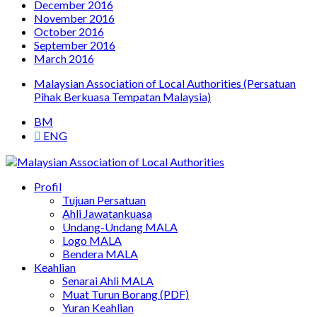
December 2016
November 2016
October 2016
September 2016
March 2016
Malaysian Association of Local Authorities (Persatuan
Pihak Berkuasa Tempatan Malaysia)
BM
ENG
Persatuan Pihak Berkuasa Tempatan Malaysia
Profil
Malaysian Association of Local Authorities
Tujuan Persatuan
Ahli Jawatankuasa
Undang-Undang MALA
Logo MALA
Bendera MALA
Keahlian
Senarai Ahli MALA
Muat Turun Borang (PDF)
Yuran Keahlian