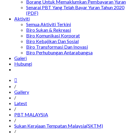
Borang Untuk Memaklumkan Pembayaran Yuran
Senarai PBT Yang Telah Bayar Yuran Tahun 2020
(PDF)
Aktiviti
Semua Aktiviti Terkini
Biro Sukan & Rekreasi
Biro Komunikasi Korporat
Biro Kebajikan Dan Sosial
Biro Transformasi Dan Inovasi
Biro Perhubungan Antarabangsa
Galeri
Hubungi
/
Gallery
/
Latest
/
PBT MALAYSIA
/
Sukan Kerajaan Tempatan Malaysia(SKTM)
/