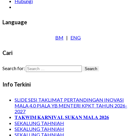
Hubungi
Language
BM
|
ENG
Cari
Search for:
Info Terkini
SLIDE SESI TAKLIMAT PERTANDINGAN INOVASI
MALA 4.0 PIALA YB MENTERI KPKT TAHUN 2026-
2027
𝐓𝐀𝐊𝐖𝐈𝐌 𝐊𝐀𝐑𝐍𝐈𝐕𝐀𝐋 𝐒𝐔𝐊𝐀𝐍 𝐌𝐀𝐋𝐀 𝟐𝟎𝟐𝟔
SEKALUNG TAHNIAH
SEKALUNG TAHNIAH
SEKALUNG TAHNIAH