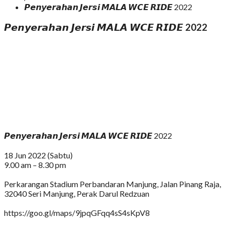
𝙋𝙚𝙣𝙮𝙚𝙧𝙖𝙝𝙖𝙣 𝙅𝙚𝙧𝙨𝙞 𝙈𝘼𝙇𝘼 𝙒𝘾𝙀 𝙍𝙄𝘿𝙀 2022
𝙋𝙚𝙣𝙮𝙚𝙧𝙖𝙝𝙖𝙣 𝙅𝙚𝙧𝙨𝙞 𝙈𝘼𝙇𝘼 𝙒𝘾𝙀 𝙍𝙄𝘿𝙀 2022
𝙋𝙚𝙣𝙮𝙚𝙧𝙖𝙝𝙖𝙣 𝙅𝙚𝙧𝙨𝙞 𝙈𝘼𝙇𝘼 𝙒𝘾𝙀 𝙍𝙄𝘿𝙀 2022
18 Jun 2022 (Sabtu)
9.00 am – 8.30 pm
Perkarangan Stadium Perbandaran Manjung, Jalan Pinang Raja,
32040 Seri Manjung, Perak Darul Redzuan
https://goo.gl/maps/9jpqGFqq4sS4sKpV8