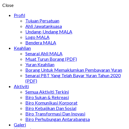
Close
Profil
Tujuan Persatuan
Ahli Jawatankuasa
Undang-Undang MALA
Logo MALA
Bendera MALA
Keahlian
Senarai Ahli MALA
Muat Turun Borang (PDF)
Yuran Keahlian
Borang Untuk Memaklumkan Pembayaran Yuran
Senarai PBT Yang Telah Bayar Yuran Tahun 2020
(PDF)
Aktiviti
Semua Aktiviti Terkini
Biro Sukan & Rekreasi
Biro Komunikasi Korporat
Biro Kebajikan Dan Sosial
Biro Transformasi Dan Inovasi
Biro Perhubungan Antarabangsa
Galeri