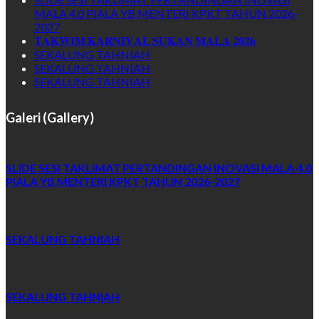
MALA 4.0 PIALA YB MENTERI KPKT TAHUN 2026-
2027
𝐓𝐀𝐊𝐖𝐈𝐌 𝐊𝐀𝐑𝐍𝐈𝐕𝐀𝐋 𝐒𝐔𝐊𝐀𝐍 𝐌𝐀𝐋𝐀 𝟐𝟎𝟐𝟔
SEKALUNG TAHNIAH
SEKALUNG TAHNIAH
SEKALUNG TAHNIAH
Galeri (Gallery)
SLIDE SESI TAKLIMAT PERTANDINGAN INOVASI MALA 4.0
PIALA YB MENTERI KPKT TAHUN 2026-2027
SEKALUNG TAHNIAH
SEKALUNG TAHNIAH